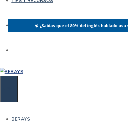
TIPS Y RECURSOS
CONJUGADOR
🧠
¿Sabías que el 80% del inglés hablado usa
Inicio
»
Conjugaciones
»
index
Conjugaciones del verbo i
Traducción:
indexar; indizar; clasificar; ...
Pronunciación:
index
MENÚ
Infinitivo:
to index
Preterito:
indexed
Gerundio:
indexing
BERAYS
Conjugación del verbo 