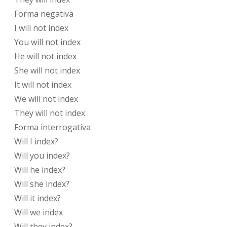
Forma negativa
I
will not
index
You
will not
index
He
will not
index
She
will not
index
It
will not
index
We
will not
index
They
will not
index
Forma interrogativa
Will
I
index
?
Will
you
index
?
Will
he
index
?
Will
she
index
?
Will
it
index
?
Will
we
index
Will
they
index
?