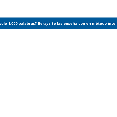
 solo 1,000 palabras? Berays te las enseña con en método inte
ndex
index en pasado simple