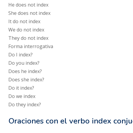
He
does not
index
She
does not
index
It
do not
index
We
do not
index
They
do not
index
Forma interrogativa
Do
I
index
?
Do
you
index
?
Does
he
index
?
Does
she
index
?
Do
it
index
?
Do
we
index
Do
they
index
?
Oraciones con el verbo index conj