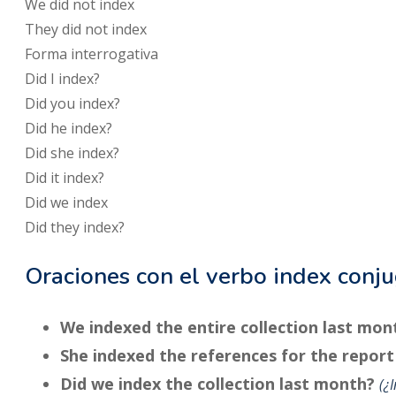
We
did not
index
They
did not
index
Forma interrogativa
Did
I
index
?
Did
you
index
?
Did
he
index
?
Did
she
index
?
Did
it
index
?
Did
we
index
Did
they
index
?
Oraciones con el verbo index conj
We indexed the entire collection last mon
She indexed the references for the repor
Did we index the collection last month?
¿