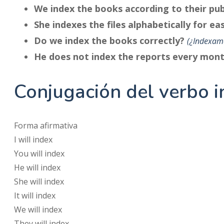
We index the books according to their pub
She indexes the files alphabetically for ea
Do we index the books correctly?
¿Indexamo
He does not index the reports every mon
Conjugación del verbo i
Forma afirmativa
I
will
index
You
will
index
He
will
index
She
will
index
It
will
index
We
will
index
They
will
index