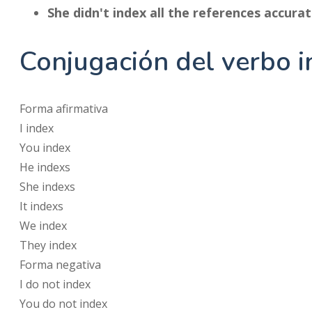
She didn't index all the references accurat
Conjugación del verbo i
Forma afirmativa
I
index
You
index
He
indexs
She
indexs
It
indexs
We
index
They
index
Forma negativa
I
do not
index
You
do not
index