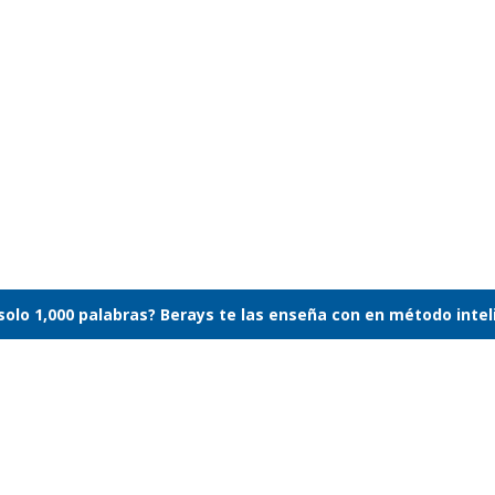
inglés
 solo 1,000 palabras? Berays te las enseña con en método inte
ntuyes e infieres acerca de una palabra que expresa una ca