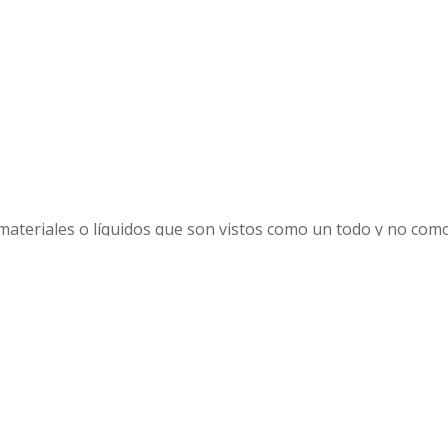
n el inglés.
s utilizadas para expresar una cantidad de algo. La elección
pueden ser contables o incontables.
endientes tales como
dog
(perro),
car
(carro),
door
(puerta), e
 en
plural
, teniendo una forma diferente de expresarlos cu
materiales o líquidos que son vistos como un todo y no como
seen una forma en plural. Por ejemplo tenemos
: water
(agua)
 inglés más utilizados entre los cuáles se destacan: many, 
tidad grande. Equivale en español a “
mucho
”. Este cuantifi