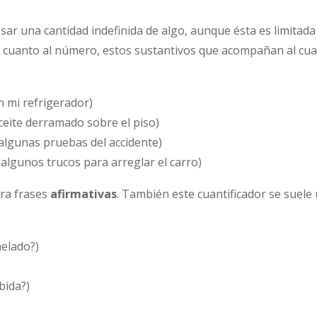
esar una cantidad indefinida de algo, aunque ésta es limitad
n cuanto al número, estos sustantivos que acompañan al cua
 mi refrigerador)
ceite derramado sobre el piso)
algunas pruebas del accidente)
 algunos trucos para arreglar el carro)
ara frases
afirmativas
. También este cuantificador se suele 
helado?)
bida?)