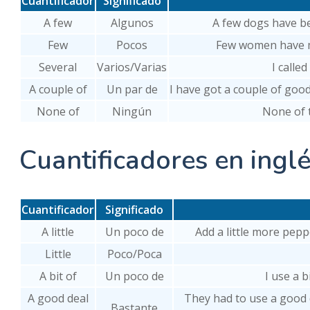
Cuantificador
Significado
A few
Algunos
A few dogs have b
Few
Pocos
Few women have mo
Several
Varios/Varias
I calle
A couple of
Un par de
I have got a couple of goo
None of
Ningún
None of 
Cuantificadores en ingl
Cuantificador
Significado
A little
Un poco de
Add a little more pep
Little
Poco/Poca
A bit of
Un poco de
I use a 
A good deal
They had to use a good d
Bastante