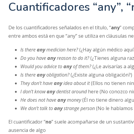
Cuantificadores “any”, “
De los cuantificadores señalados en el título, “
any
” comp
entre ambos está en que “any” se utiliza en cláusulas ne
Is there
any
medician here?
(¿Hay algún médico aquí
Do you have
any
reason to do it?
(¿Tienes alguna raz
Would you advice to
any
of them?
(¿Le avisarías a al
Is there
any
obligation?
(¿Existe alguna obligación?)
They don’t have
any
idea about it
(Ellos no tienen ni
I don’t know
any
dentist around
here (No conozco ni
He does not have
any
money
(Él no tiene dinero alg
We don’t talk to
any
strange person
(No le hablamos 
El cuantificador “
no
” suele acompañarse de un sustantivo
ausencia de algo