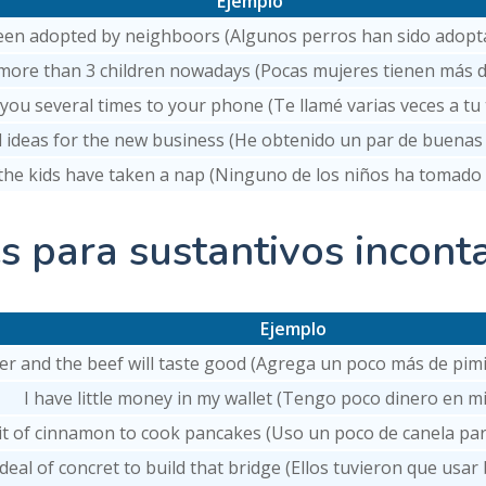
Ejemplo
een adopted by neighboors (Algunos perros han sido adopta
re than 3 children nowadays (Pocas mujeres tienen más de 
d you several times to your phone (Te llamé varias veces a tu
d ideas for the new business (He obtenido un par de buenas
the kids have taken a nap (Ninguno de los niños ha tomado 
és para sustantivos incont
Ejemplo
per and the beef will taste good (Agrega un poco más de pim
I have little money in my wallet (Tengo poco dinero en mi 
bit of cinnamon to cook pancakes (Uso un poco de canela pa
eal of concret to build that bridge (Ellos tuvieron que usar