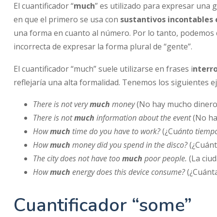
El cuantificador “
much
” es utilizado para expresar una g
en que el primero se usa con
sustantivos incontables 
una forma en cuanto al número. Por lo tanto, podemos de
incorrecta de expresar la forma plural de “gente”.
El cuantificador “much” suele utilizarse en frases i
nterr
reflejaría una alta formalidad. Tenemos los siguientes e
There is not very
much
money
(No hay mucho dinero
There is not
much
information about the event
(No ha
How
much
time do you have to work?
(¿Cu
ánto tiempo
How
much
money did you spend in the disco?
(¿Cuánt
The city does not have too
much
poor people.
(La ciu
How
much
energy does this device consume?
(¿Cuánt
Cuantificador “some”