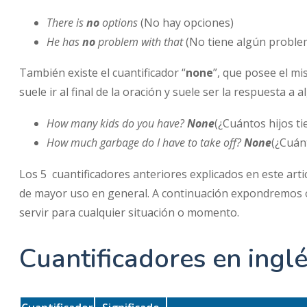
There is
no
options
(No hay opciones)
He has
no
problem with that
(No tiene algún proble
También existe el cuantificador “
none
”, que posee el m
suele ir al final de la oración y suele ser la respuesta 
How many kids do you have?
None
(¿Cuántos hijos t
How much garbage do I have to take off?
None
(¿Cuán
Los 5 cuantificadores anteriores explicados en este ar
de mayor uso en general. A continuación expondremos 
servir para cualquier situación o momento.
Cuantificadores en ingl