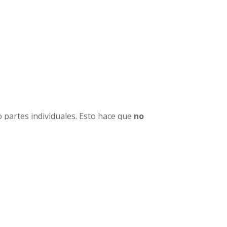
 del cuantificador en una oración
tc. Estos sustantivos aquellos
ando se habla en plural. Por ejemplo:
 partes individuales. Esto hace que
no
,
air
(aire),
iron
(hierro),
ground
(tierra).
much, some, any, no y one.
cador suele aparecer en frases