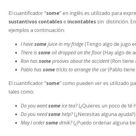
El cuantificador “
some
” en inglés es utilizado para expr
sustantivos contables
e
incontables
sin distinción. E
ejemplos a continuación:
I have
some
juice in my fridge
(Tengo algo de jugo en
There is
some
oil dropped on the floor
(Hay algo de a
Ron has
some
prooves about the accident
(Ron tiene 
Pablo has
some
tricks to arrange the car
(Pablo tiene
El cuantificador “
some
” como pueden ver es utilizado p
tales como:
Do you want
some
ice tea?
(¿Quieres un poco de té 
Do you need
some
help?
(¿Necesitas alguna ayuda?)
May I order
some
drnik?
(¿Puedo ordenar alguna be